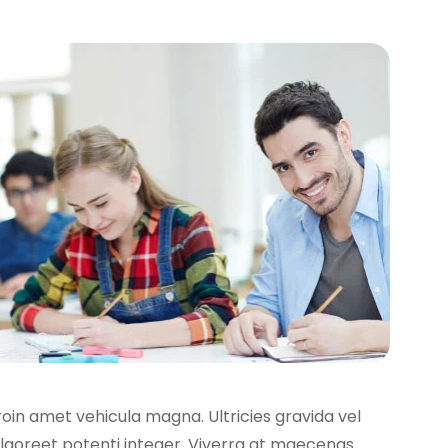
roin amet vehicula magna. Ultricies gravida vel
 laoreet potenti integer. Viverra at maecenas