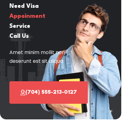
Need Visa
Appoinment
Service
Call Us
Amet minim mollit non
deserunt est sit aliqua
(704) 555-213-0127