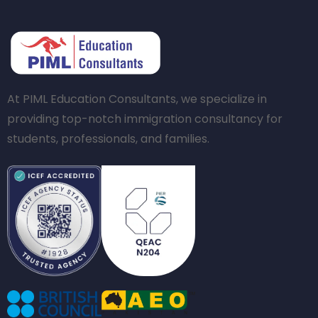
At PIML Education Consultants, we specialize in
providing top-notch immigration consultancy for
students, professionals, and families.