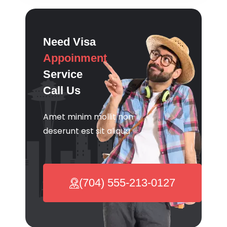
Need Visa
Appoinment
Service
Call Us
Amet minim mollit non
deserunt est sit aliqua
(704) 555-213-0127